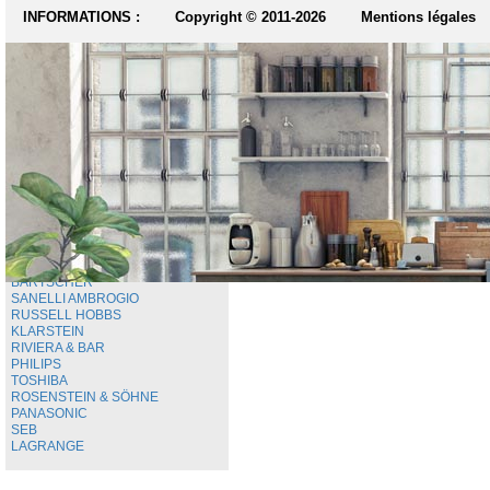
MATÉRIEL BOUCHERIE
INFORMATIONS :
Copyright © 2011-2026
Mentions légales
USTENSILES DE CUISINE
FOUR ÉLECTRIQUE
MOBILIER DE CUISINE
BATTERIE DE CUISINE
PETIT ÉLECTROMÉNAGER
CUISINE D'EXTÉRIEUR
MATÉRIEL CUISSON
VENTILATION
ARCHIVE MATÉRIEL
INFORMATIONS
MARQUES
BARTSCHER
SANELLI AMBROGIO
RUSSELL HOBBS
KLARSTEIN
RIVIERA & BAR
PHILIPS
TOSHIBA
ROSENSTEIN & SÖHNE
PANASONIC
SEB
LAGRANGE